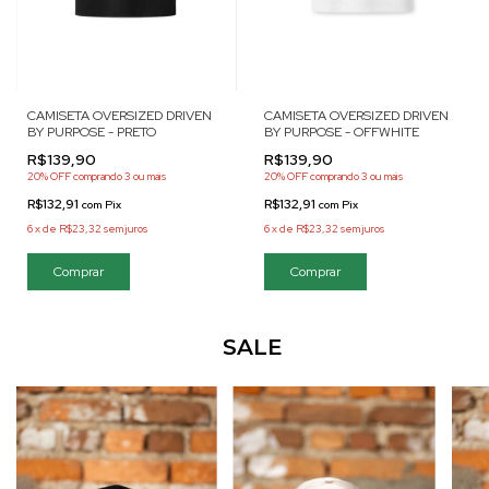
CAMISETA OVERSIZED DRIVEN
CAMISETA OVERSIZED DRIVEN
BY PURPOSE - PRETO
BY PURPOSE - OFFWHITE
R$139,90
R$139,90
20% OFF
comprando 3 ou mais
20% OFF
comprando 3 ou mais
R$132,91
R$132,91
com
Pix
com
Pix
6
x
de
R$23,32
sem juros
6
x
de
R$23,32
sem juros
Comprar
Comprar
SALE