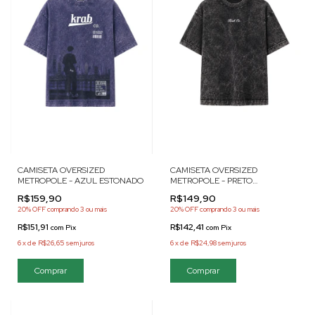
CAMISETA OVERSIZED
CAMISETA OVERSIZED
METROPOLE - AZUL ESTONADO
METROPOLE - PRETO
ESTONADO
R$159,90
R$149,90
20% OFF
comprando 3 ou mais
20% OFF
comprando 3 ou mais
R$151,91
R$142,41
com
Pix
com
Pix
6
x
de
R$26,65
sem juros
6
x
de
R$24,98
sem juros
Comprar
Comprar