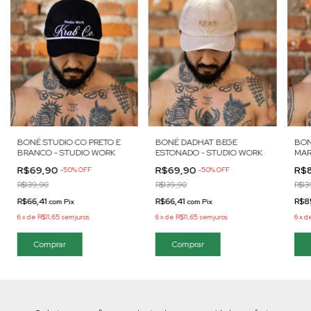
BONÉ STUDIO CO PRETO E
BONÉ DADHAT BEGE
BON
BRANCO - STUDIO WORK
ESTONADO - STUDIO WORK
MAR
STU
R$69,90
R$69,90
R$
-
50
%
OFF
-
50
%
OFF
R$139,90
R$139,90
R$13
R$66,41
R$66,41
R$8
com
Pix
com
Pix
6
x
de
R$11,65
sem juros
6
x
de
R$11,65
sem juros
6
x
d