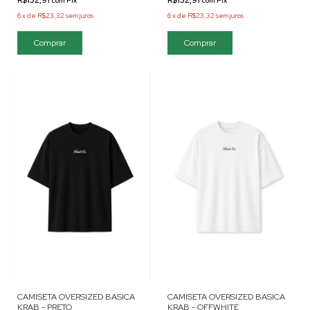
com
Pix
com
Pix
6
x
de
R$23,32
sem juros
6
x
de
R$23,32
sem juros
Comprar
Comprar
CAMISETA OVERSIZED BASICA
CAMISETA OVERSIZED BASICA
KRAB - PRETO
KRAB - OFFWHITE