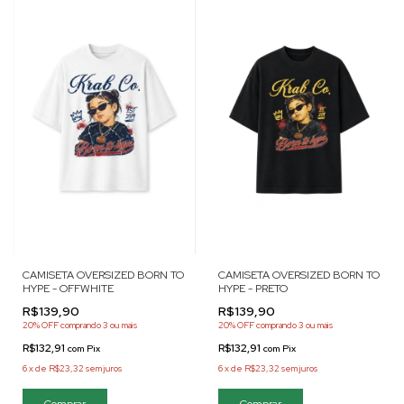
CAMISETA OVERSIZED BORN TO
CAMISETA OVERSIZED BORN TO
HYPE - OFFWHITE
HYPE - PRETO
R$139,90
R$139,90
20% OFF
comprando 3 ou mais
20% OFF
comprando 3 ou mais
R$132,91
R$132,91
com
Pix
com
Pix
6
x
de
R$23,32
sem juros
6
x
de
R$23,32
sem juros
Comprar
Comprar