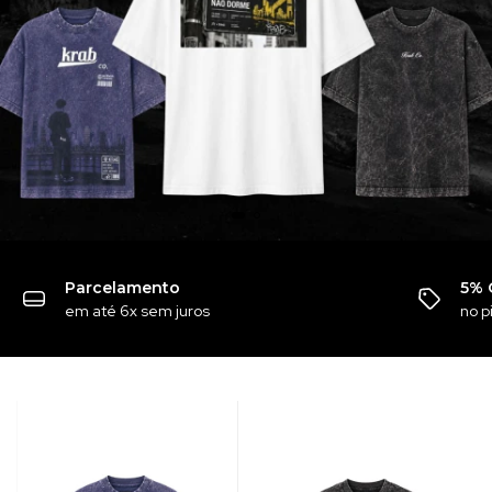
Parcelamento
5% 
em até 6x sem juros
no p